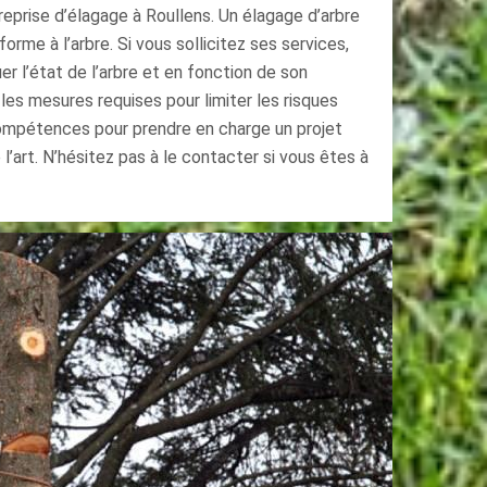
eprise d’élagage à Roullens. Un élagage d’arbre
rme à l’arbre. Si vous sollicitez ses services,
er l’état de l’arbre et en fonction de son
 les mesures requises pour limiter les risques
 compétences pour prendre en charge un projet
l’art. N’hésitez pas à le contacter si vous êtes à