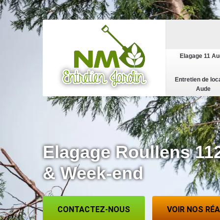
Elagage 11 A
Entretien de loc
Aude
Elagage Roullens 11
& Week-end
CONTACTEZ-NOUS
VOIR NOS RÉ