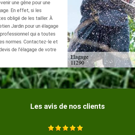
venir une gêne pour une
age. En effet, si les
s obligé de les tailler. À
etien Jardin pour un élagage
r professionnel qui a toutes
les normes. Contactez-le et
 devis de l’élagage de votre
Les avis de nos clients