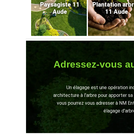
Paysagiste 11
Plantation arb
Aude
11 Aude
Adressez-vous au
Un élagage est une opération in
architecture à l’arbre pour apporter sa
vous pourrez vous adresser à NM Entre
élagage d’arbre