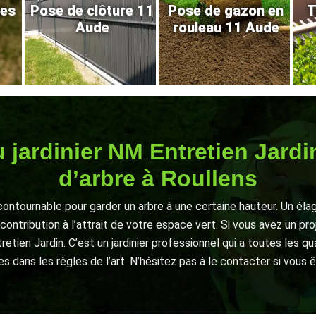
res
Pose de clôture 11
Pose de gazon en
T
Aude
rouleau 11 Aude
 jardinier NM Entretien Jardi
d’arbre à Roullens
contournable pour garder un arbre à une certaine hauteur. Un él
 contribution à l’attrait de votre espace vert. Si vous avez un pro
tien Jardin. C’est un jardinier professionnel qui a toutes les qu
s dans les règles de l’art. N’hésitez pas à le contacter si vous 