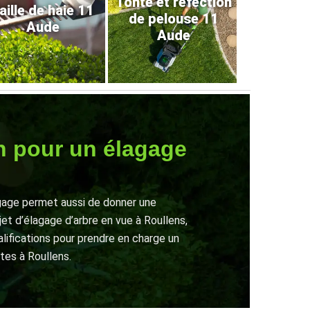
Tonte et refection
aille de haie 11
de pelouse 11
Aude
Aude
n pour un élagage
agage permet aussi de donner une
jet d’élagage d’arbre en vue à Roullens,
alifications pour prendre en charge un
êtes à Roullens.