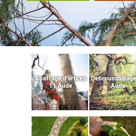
Abattage d'arbres
Debroussaillag
11 Aude
Aude