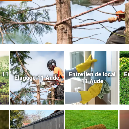
e 11
Entretien de local
E
Elagage 11 Aude
11 Aude