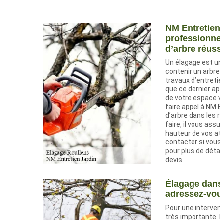
NM Entretien
professionne
d’arbre réus
Un élagage est u
contenir un arbre 
travaux d’entreti
que ce dernier app
de votre espace v
faire appel à NM 
d’arbre dans les r
faire, il vous ass
hauteur de vos at
contacter si vous
pour plus de dét
devis.
Élagage dans 
adressez-vou
Pour une interven
très importante. I