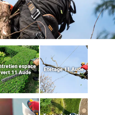
ntretien espace
Etetage 11 Aude
vert 11 Aude