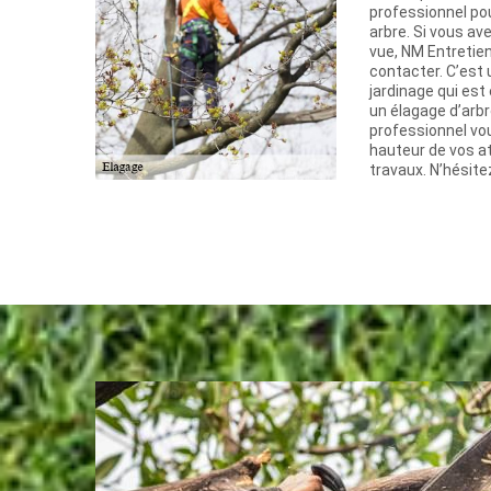
professionnel pou
arbre. Si vous av
vue, NM Entretien
contacter. C’est 
jardinage qui es
un élagage d’arbre
professionnel vo
hauteur de vos at
travaux. N’hésite