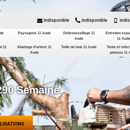
indisponible
indisponible
indis
ude
Paysagiste 11 Aude
Debroussaillage 11
Entretien espa
Aude
11 Aud
al 11
Abattage d'arbres 11
Taille de haie 11 Aude
Tonte et refec
Aude
pelouse 11 
290 Semaine
ALISATIONS