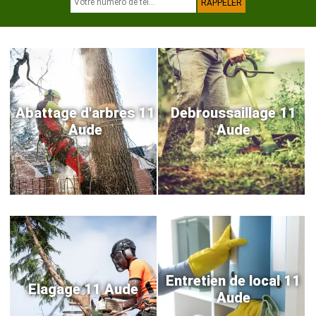
Abattage d'arbres 11
Debroussaillage 11
Aude
Aude
Entretien de local 11
Elagage 11 Aude
Aude