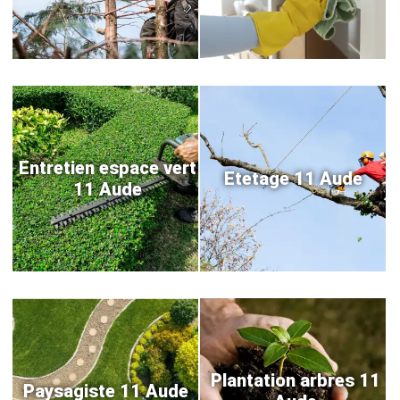
Entretien espace vert
Etetage 11 Aude
11 Aude
Plantation arbres 11
Paysagiste 11 Aude