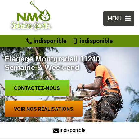
MENU
indisponible
indisponible
Elagage Montgradail 11240
Semaine & Week-end
CONTACTEZ-NOUS
VOIR NOS RÉALISATIONS
indisponible