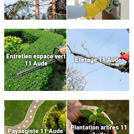
Entretien espace vert
Etetage 11 Aude
11 Aude
Plantation arbres 11
Paysagiste 11 Aude