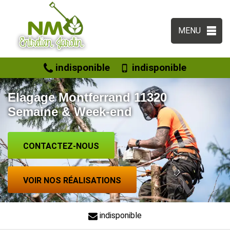
MENU
indisponible
indisponible
Elagage Montferrand 11320
Semaine & Week-end
CONTACTEZ-NOUS
VOIR NOS RÉALISATIONS
indisponible