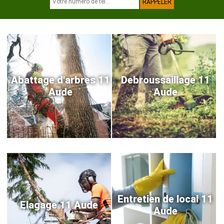
Abattage d'arbres 11
Debroussaillage 11
Aude
Aude
Entretien de local 11
Elagage 11 Aude
Aude