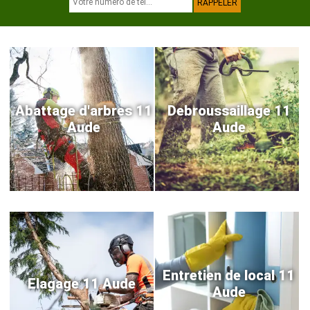
Abattage d'arbres 11
Debroussaillage 11
Aude
Aude
Entretien de local 11
Elagage 11 Aude
Aude