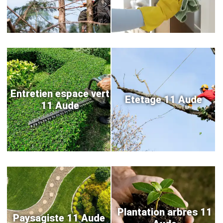
Entretien espace vert
Etetage 11 Aude
11 Aude
Plantation arbres 11
Paysagiste 11 Aude