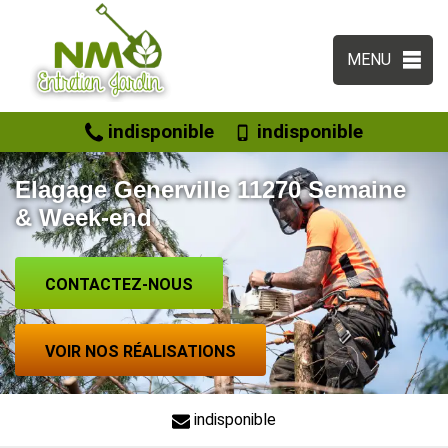
MENU
indisponible
indisponible
Elagage Generville 11270 Semaine
& Week-end
CONTACTEZ-NOUS
VOIR NOS RÉALISATIONS
indisponible