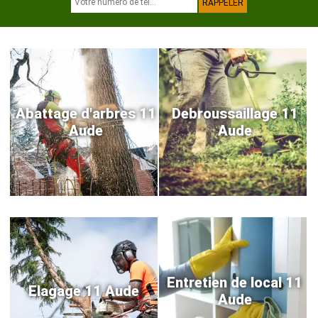
Abattage d'arbres 11
Debroussaillage 11
Aude
Aude
Entretien de local 11
Elagage 11 Aude
Aude