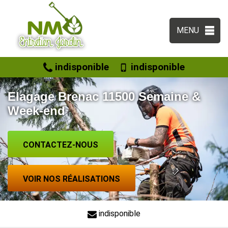
MENU
indisponible
indisponible
Elagage Brenac 11500 Semaine &
Week-end
CONTACTEZ-NOUS
VOIR NOS RÉALISATIONS
indisponible