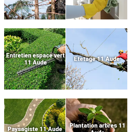
Entretien espace vert
Etetage 11 Aude
11 Aude
Plantation arbres 11
Paysagiste 11 Aude