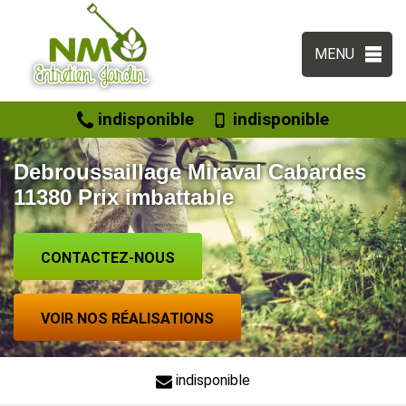
MENU
indisponible
indisponible
Debroussaillage Miraval Cabardes
11380 Prix imbattable
CONTACTEZ-NOUS
VOIR NOS RÉALISATIONS
indisponible