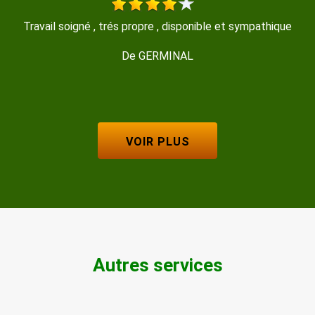
 disponible et sympathique
Travail très propre et soyeux ra
recommande Me
INAL
De Magalie
VOIR PLUS
Autres services