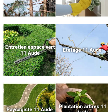
Entretien espace vert
Etetage 11 Aude
11 Aude
Plantation arbres 11
Paysagiste 11 Aude