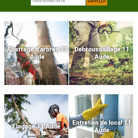
Abattage d'arbres 11
Debroussaillage 11
Aude
Aude
Entretien de local 11
Elagage 11 Aude
Aude