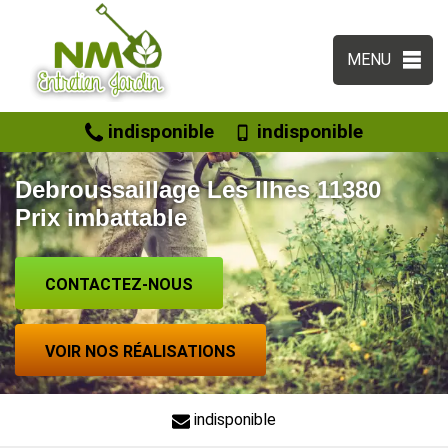
MENU
indisponible
indisponible
Debroussaillage Les Ilhes 11380
Prix imbattable
CONTACTEZ-NOUS
VOIR NOS RÉALISATIONS
indisponible