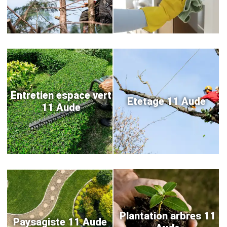
Entretien espace vert
Etetage 11 Aude
11 Aude
Plantation arbres 11
Paysagiste 11 Aude