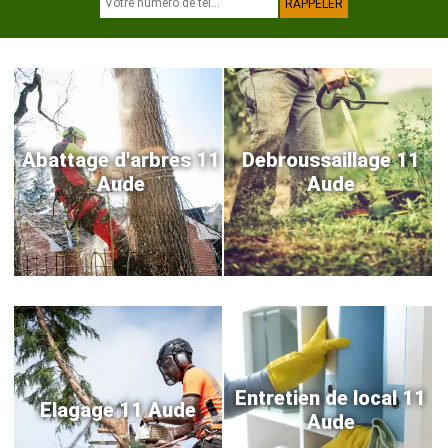
Abattage d'arbres 11
Debroussaillage 11
Aude
Aude
Entretien de local 11
Elagage 11 Aude
Aude