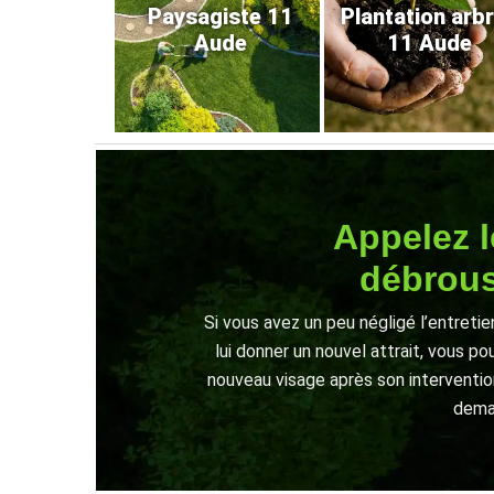
Paysagiste 11
Plantation arb
Aude
11 Aude
Appelez l
débrous
Si vous avez un peu négligé l’entreti
lui donner un nouvel attrait, vous pou
nouveau visage après son intervention
deman