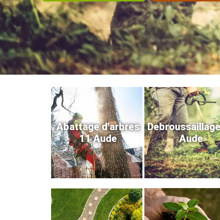
Abattage d'arbres
Debroussaillag
11 Aude
Aude