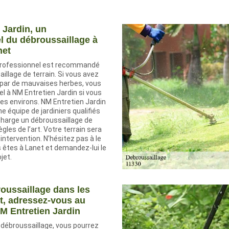
 Jardin, un
l du débroussaillage à
net
 professionnel est recommandé
illage de terrain. Si vous avez
i par de mauvaises herbes, vous
el à NM Entretien Jardin si vous
es environs. NM Entretien Jardin
e équipe de jardiniers qualifiés
charge un débroussaillage de
ègles de l’art. Votre terrain sera
intervention. N’hésitez pas à le
 êtes à Lanet et demandez-lui le
jet.
oussaillage dans les
rt, adressez-vous au
M Entretien Jardin
 débroussaillage, vous pourrez