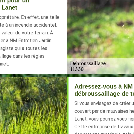
in pour un
à Lanet
priétaire. En effet, une telle
te à un incendie accidentel.
valeur de votre terrain. À
ser à NM Entretien Jardin
sagiste qui a toutes les
illage dans les règles.
anet.
Adressez-vous à NM 
débroussaillage de t
Si vous envisagez de créer u
couvert par de mauvaises her
Lanet, vous pourrez vous fie
Cette entreprise de travaux 