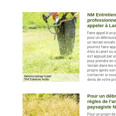
NM Entretien
professionne
appeler à La
Faire appel à un
pour un débroussa
un terrain envah
pourrez faire app
êtes à Lanet ou s
est appuyé par un
pour prendre en 
terrain dans les r
propre après son 
contacter si vous
devis de votre pro
Pour un débr
règles de l’a
paysagiste N
Pour un projet de