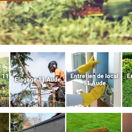
e 11
Entretien de local
E
Elagage 11 Aude
11 Aude