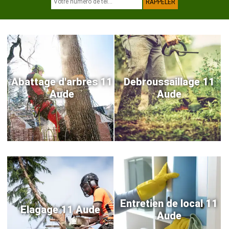
Abattage d'arbres 11
Debroussaillage 11
Aude
Aude
Entretien de local 11
Elagage 11 Aude
Aude