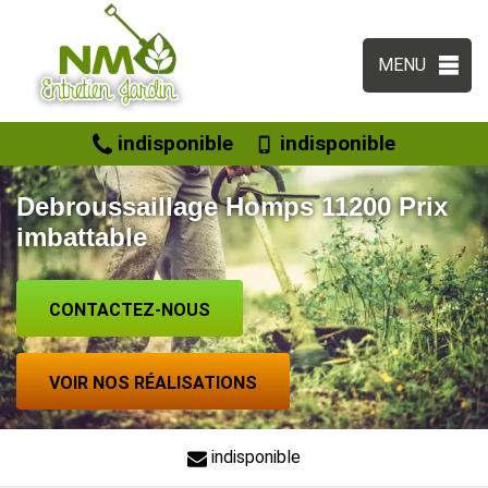
MENU
indisponible
indisponible
Debroussaillage Homps 11200 Prix
imbattable
CONTACTEZ-NOUS
VOIR NOS RÉALISATIONS
indisponible