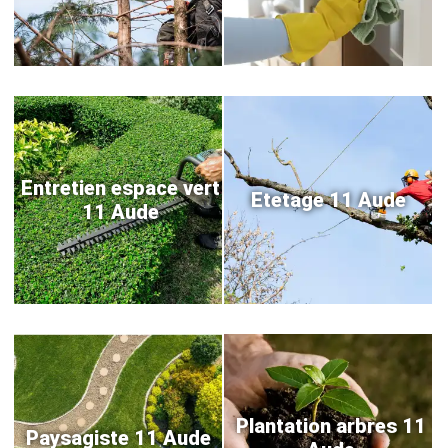
Entretien espace vert
Etetage 11 Aude
11 Aude
Plantation arbres 11
Paysagiste 11 Aude