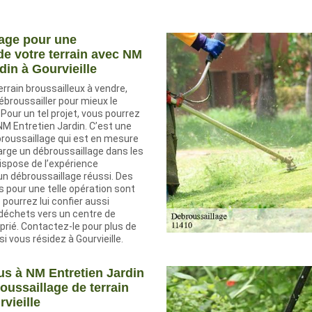
age pour une
de votre terrain avec NM
din à Gourvieille
errain broussailleux à vendre,
ébroussailler pour mieux le
 Pour un tel projet, vous pourrez
M Entretien Jardin. C’est une
broussaillage qui est en mesure
arge un débroussaillage dans les
l dispose de l’expérience
un débroussaillage réussi. Des
 pour une telle opération sont
 pourrez lui confier aussi
 déchets vers un centre de
prié. Contactez-le pour plus de
 vous résidez à Gourvieille.
s à NM Entretien Jardin
oussaillage de terrain
vieille