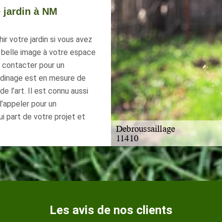
e jardin à NM
r votre jardin si vous avez
 belle image à votre espace
à contacter pour un
ardinage est en mesure de
e l’art. Il est connu aussi
l’appeler pour un
ui part de votre projet et
Les avis de nos clients