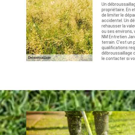
Un débroussaillag
propriétaire. En 
de limiter le dépa
accidentel. Un d
rehausser la valeu
ou ses environs,
NM Entretien Jar
terrain. C’est un
qualifications re
débroussaillage d
le contacter si vo