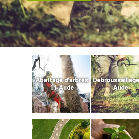
Abattage d'arbres
Debroussaillag
11 Aude
Aude