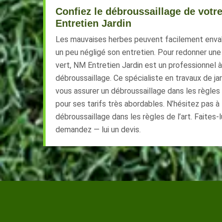
Confiez le débroussaillage de votr
Entretien Jardin
Les mauvaises herbes peuvent facilement envahi
un peu négligé son entretien. Pour redonner une
vert, NM Entretien Jardin est un professionnel 
débroussaillage. Ce spécialiste en travaux de j
vous assurer un débroussaillage dans les règles d
pour ses tarifs très abordables. N’hésitez pas à 
débroussaillage dans les règles de l’art. Faites-l
demandez — lui un devis.