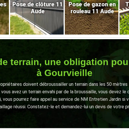
res
Pose de clôture 11
Pose de gazon en
T
Aude
rouleau 11 Aude
e terrain, une obligation pour
à Gourvieille
ropriétaires doivent débroussailler un terrain dans les 50 mètres 
vous avez un terrain envahi par de la broussaille, vous devez le
, vous pourrez faire appel au service de NM Entretien Jardin si v
illage réussi. Constatez-le et demandez-lui un devis de votre pr