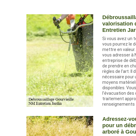
Débroussaill
valorisation 
Entretien Jar
Si vous avez un t
vous pourrez le d
mettre en valeur.
vous adresser à N
entreprise de dé
de prendre en ch
règles de l’art. I
nécessaire pour 
moyens matériels
disponibles. Vous
l’évacuation des
traitement appro
renseignements si
Adressez-vou
pour un débr
arboré à Gour