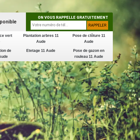
ON VOUS RAPPELLE GRATUITEMENT
ponible
ce vert
Plantation arbres 11
Pose de clôture 11
e
Aude
Aude
tion de
Etetage 11 Aude
Pose de gazon en
Aude
rouleau 11 Aude