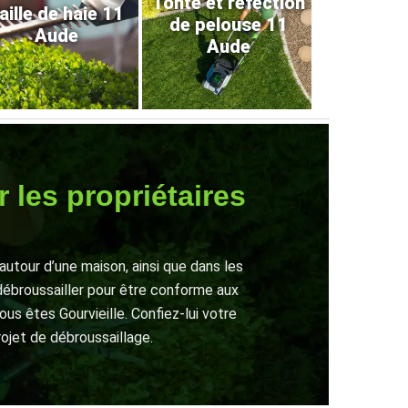
Tonte et refection
aille de haie 11
de pelouse 11
Aude
Aude
 les propriétaires
autour d’une maison, ainsi que dans les
 débroussailler pour être conforme aux
ous êtes Gourvieille. Confiez-lui votre
ojet de débroussaillage.