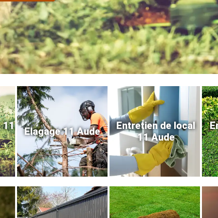
e 11
Entretien de local
E
Elagage 11 Aude
11 Aude