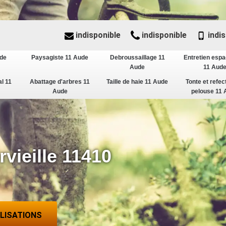
indisponible
indisponible
indis
ude
Paysagiste 11 Aude
Debroussaillage 11
Entretien espa
Aude
11 Aud
al 11
Abattage d'arbres 11
Taille de haie 11 Aude
Tonte et refec
Aude
pelouse 11 
vieille 11410
ALISATIONS