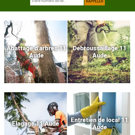
Abattage d'arbres 11
Debroussaillage 11
Aude
Aude
Entretien de local 11
Elagage 11 Aude
Aude