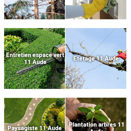
Entretien espace vert
Etetage 11 Aude
11 Aude
Plantation arbres 11
Paysagiste 11 Aude