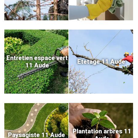
Entretien espace vert
Etetage 11 Aude
11 Aude
Plantation arbres 11
Paysagiste 11 Aude