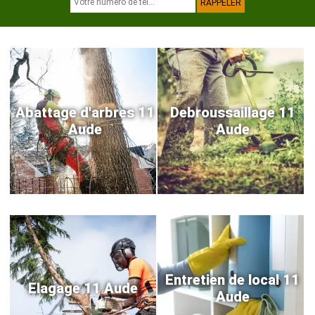
Abattage d'arbres 11
Debroussaillage 11
Aude
Aude
Entretien de local 11
Elagage 11 Aude
Aude