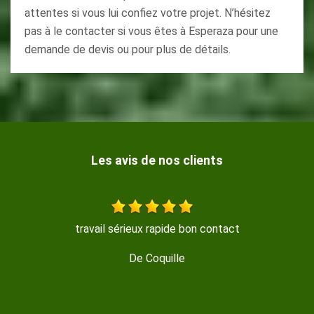
attentes si vous lui confiez votre projet. N’hésitez
pas à le contacter si vous êtes à Esperaza pour une
demande de devis ou pour plus de détails.
Les avis de nos clients
ux rapide bon contact
travail sérieux r
 Coquille
De Coq