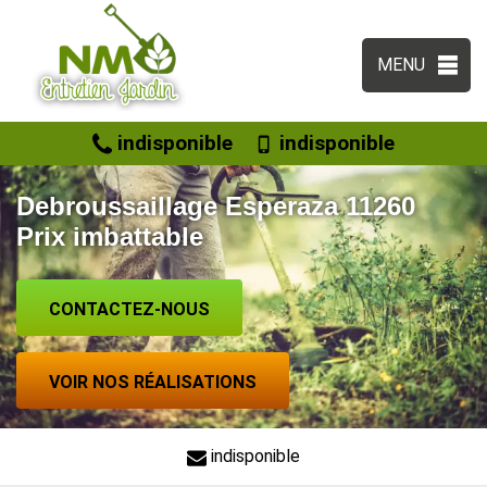
MENU
indisponible
indisponible
Debroussaillage Esperaza 11260
Prix imbattable
CONTACTEZ-NOUS
VOIR NOS RÉALISATIONS
indisponible