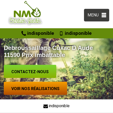
MENU
indisponible
indisponible
Debroussaillage Cuxac D Aude
11590 Prix imbattable
CONTACTEZ-NOUS
VOIR NOS RÉALISATIONS
indisponible