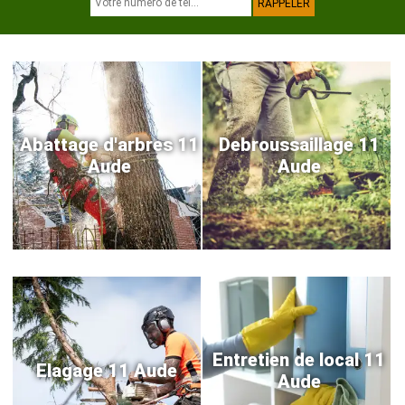
Abattage d'arbres 11
Debroussaillage 11
Aude
Aude
Entretien de local 11
Elagage 11 Aude
Aude