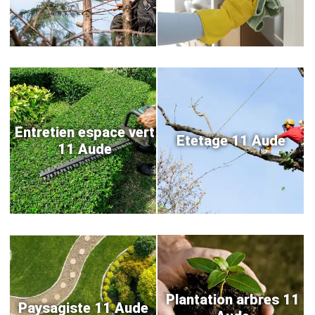
Entretien espace vert
Etetage 11 Aude
11 Aude
Plantation arbres 11
Paysagiste 11 Aude