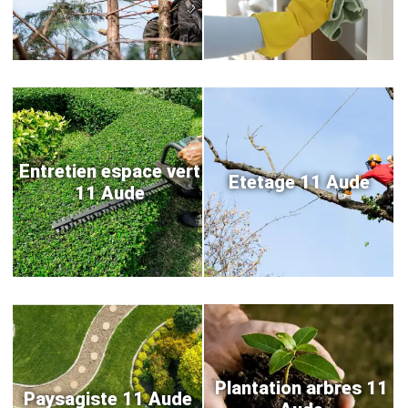
Entretien espace vert
Etetage 11 Aude
11 Aude
Plantation arbres 11
Paysagiste 11 Aude