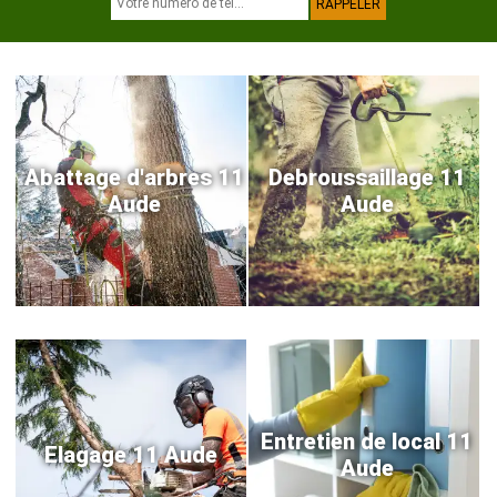
Abattage d'arbres 11
Debroussaillage 11
Aude
Aude
Entretien de local 11
Elagage 11 Aude
Aude