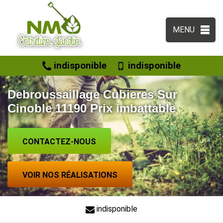
MENU
indisponible
indisponible
Debroussaillage Cubieres Sur
Cinoble 11190 Prix imbattable
CONTACTEZ-NOUS
VOIR NOS RÉALISATIONS
indisponible