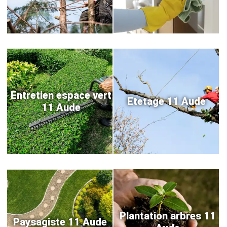
Entretien espace vert
Etetage 11 Aude
11 Aude
Plantation arbres 11
Paysagiste 11 Aude