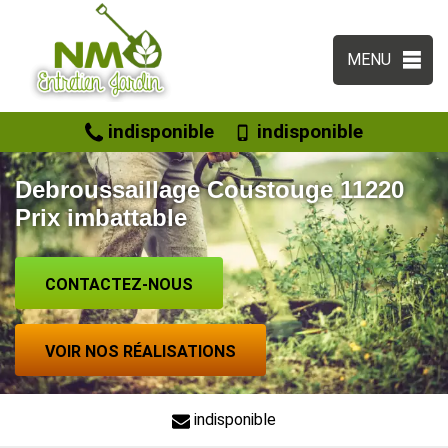
MENU
indisponible
indisponible
Debroussaillage Coustouge 11220
Prix imbattable
CONTACTEZ-NOUS
VOIR NOS RÉALISATIONS
indisponible