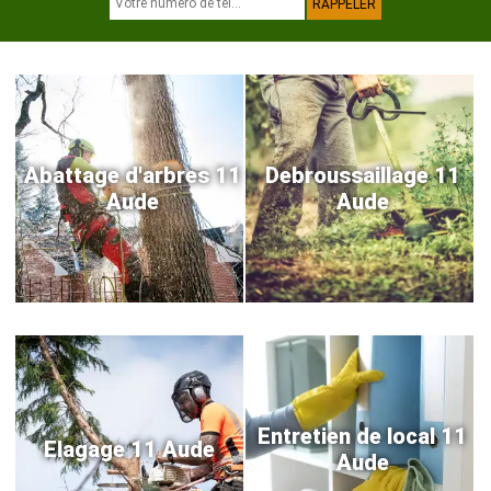
Abattage d'arbres 11
Debroussaillage 11
Aude
Aude
Entretien de local 11
Elagage 11 Aude
Aude