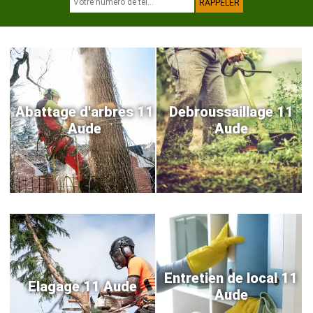
Abattage d'arbres 11
Debroussaillage 11
Aude
Aude
Entretien de local 11
Elagage 11 Aude
Aude