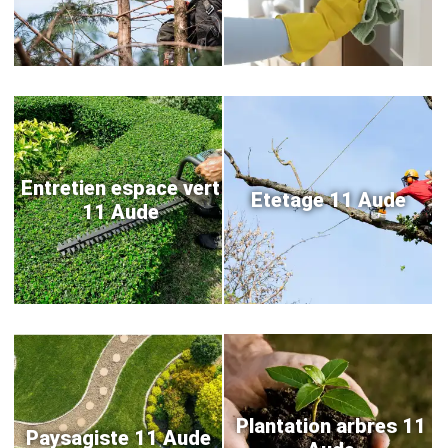
Entretien espace vert
Etetage 11 Aude
11 Aude
Plantation arbres 11
Paysagiste 11 Aude