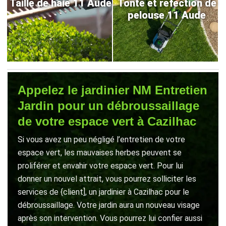
Taille de haie 11 Aude
Tonte et refection de
pelouse 11 Aude
Appelez le jardinier NM Entretien
Jardin pour un débroussaillage
de votre espace vert à Cazilhac
Si vous avez un peu négligé l’entretien de votre
espace vert, les mauvaises herbes peuvent se
proliférer et envahir votre espace vert. Pour lui
donner un nouvel attrait, vous pourrez solliciter les
services de {client], un jardinier à Cazilhac pour le
débroussaillage. Votre jardin aura un nouveau visage
après son intervention. Vous pourrez lui confier aussi