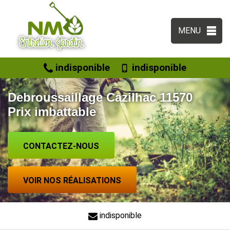
MENU
indisponible
indisponible
Debroussaillage Cazilhac 11570
Prix imbattable
CONTACTEZ-NOUS
VOIR NOS RÉALISATIONS
indisponible