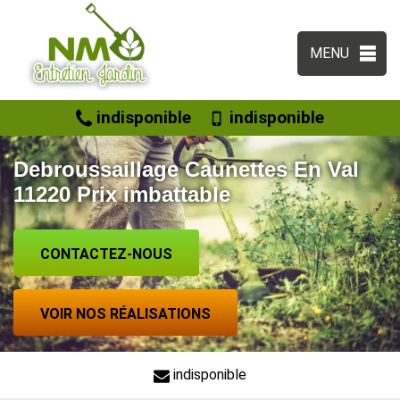
MENU
indisponible
indisponible
Debroussaillage Caunettes En Val
11220 Prix imbattable
CONTACTEZ-NOUS
VOIR NOS RÉALISATIONS
indisponible