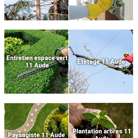
Entretien espace vert
Etetage 11 Aude
11 Aude
Plantation arbres 11
Paysagiste 11 Aude