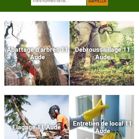
Abattage d'arbres 11
Debroussaillage 11
Aude
Aude
Entretien de local 11
Elagage 11 Aude
Aude