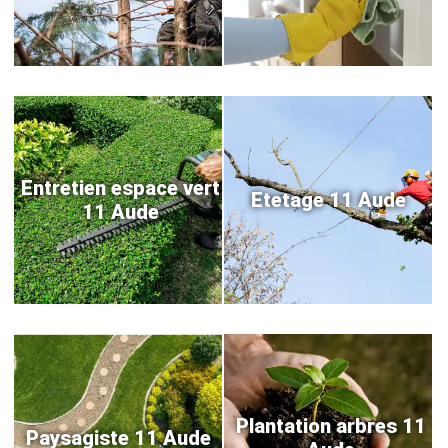
Entretien espace vert
Etetage 11 Aude
11 Aude
Plantation arbres 11
Paysagiste 11 Aude