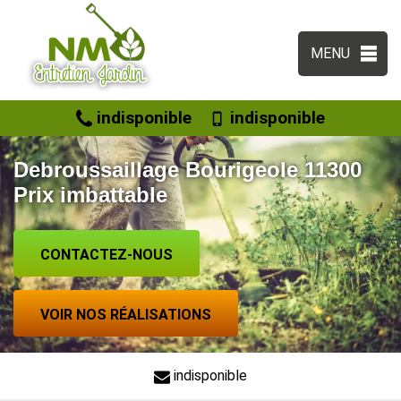
MENU
indisponible
indisponible
Debroussaillage Bourigeole 11300
Prix imbattable
CONTACTEZ-NOUS
VOIR NOS RÉALISATIONS
indisponible