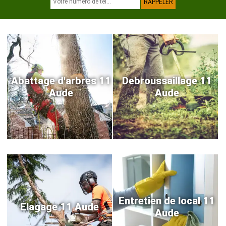
Abattage d'arbres 11
Debroussaillage 11
Aude
Aude
Entretien de local 11
Elagage 11 Aude
Aude