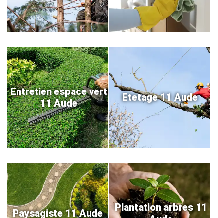
Entretien espace vert
Etetage 11 Aude
11 Aude
Plantation arbres 11
Paysagiste 11 Aude