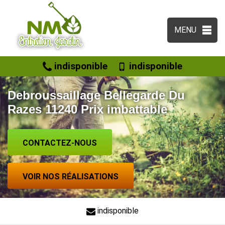
MENU
indisponible
indisponible
Debroussaillage Bellegarde Du
Razes 11240 Prix imbattable
CONTACTEZ-NOUS
VOIR NOS RÉALISATIONS
indisponible