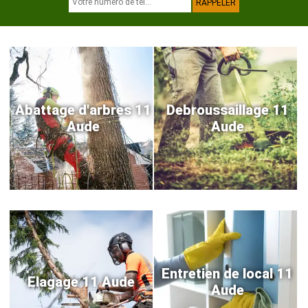
Abattage d'arbres 11
Debroussaillage 11
Aude
Aude
Entretien de local 11
Elagage 11 Aude
Aude