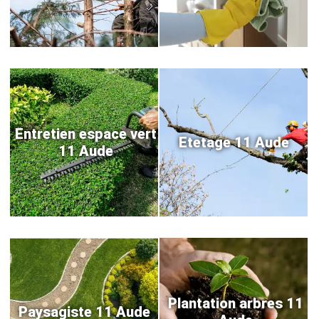
Entretien espace vert
Etetage 11 Aude
11 Aude
Plantation arbres 11
Paysagiste 11 Aude