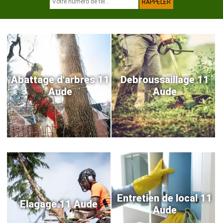
Abattage d'arbres 11
Debroussaillage 11
Aude
Aude
Entretien de local 11
Elagage 11 Aude
Aude