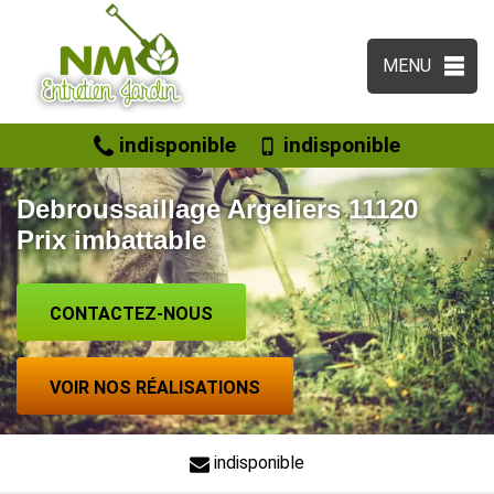
MENU
indisponible
indisponible
Debroussaillage Argeliers 11120
Prix imbattable
CONTACTEZ-NOUS
VOIR NOS RÉALISATIONS
indisponible