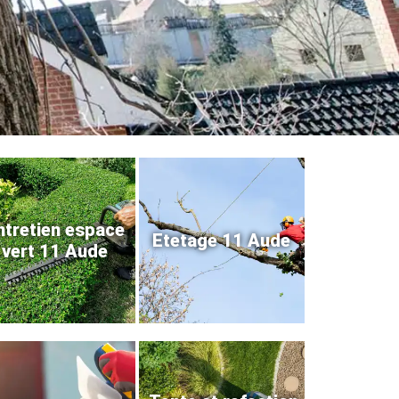
ntretien espace
Etetage 11 Aude
vert 11 Aude