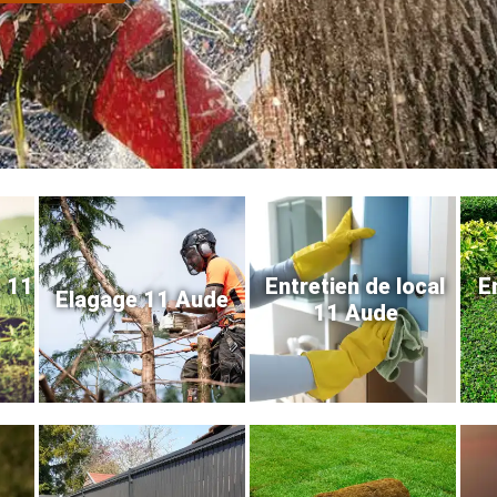
e 11
Entretien de local
E
Elagage 11 Aude
11 Aude