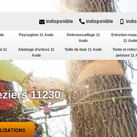
indisponible
indisponible
indis
ude
Paysagiste 11 Aude
Debroussaillage 11
Entretien espa
Aude
11 Aud
al 11
Abattage d'arbres 11
Taille de haie 11 Aude
Tonte et refec
Aude
pelouse 11 
eziers 11230
ALISATIONS