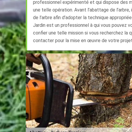
professionnel expérimenté et qui dispose des m
une telle opération. Avant l’abattage de l’arbre, 
de l’arbre afin d’adopter la technique appropriée
Jardin est un professionnel à qui vous pouvez v
confier une telle mission si vous recherchez la q
contacter pour la mise en œuvre de votre projet