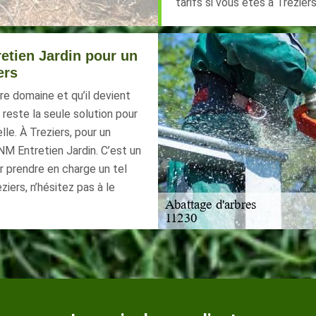
tarifs si vous êtes à Treziers
etien Jardin pour un
ers
e domaine et qu’il devient
reste la seule solution pour
le. À Treziers, pour un
NM Entretien Jardin. C’est un
ur prendre en charge un tel
ziers, n’hésitez pas à le