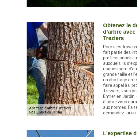
Obtenez le d
d’arbre avec
Treziers
Parmi les travaux
fait partie des i
professionnels jus
auxquels ils s’exp
risques sont d’au
grande taille et 
un abattage en to
faire appel à u p
Treziers, vous p
Entretien Jardin,
d’arbre vous gar
aux normes. Faite
demandez-lui un 
L’expertise 