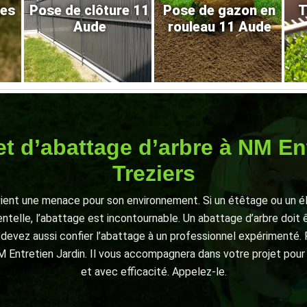
res
Pose de clôture 11
Pose de gazon en
T
Aude
rouleau 11 Aude
et d’abattage d’arbre à NM En
Treziers
ient une menace pour son environnement. Si un étêtage ou un éla
ntelle, l’abattage est incontournable. Un abattage d’arbre doit
devez aussi confier l’abattage à un professionnel expérimenté. 
M Entretien Jardin. Il vous accompagnera dans votre projet pour
et avec efficacité. Appelez-le.