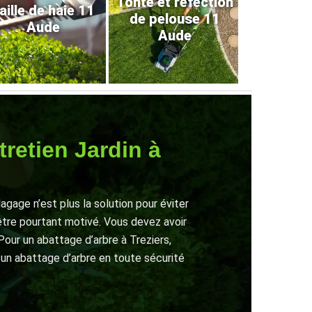
Tonte et refection
aille de haie 11
de pelouse 11
Aude
Aude
tretien Jardin à
gage n’est plus la solution pour éviter
 être pourtant motivé. Vous devez avoir
Pour un abattage d’arbre à Treziers,
 un abattage d’arbre en toute sécurité