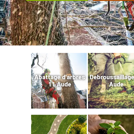
Abattage d'arbres
Debroussaillag
11 Aude
Aude